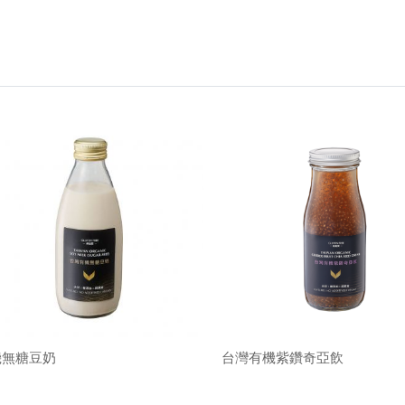
機無糖豆奶
台灣有機紫鑽奇亞飲