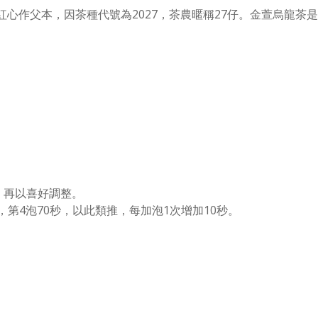
心作父本，因茶種代號為2027，茶農暱稱27仔。金萱烏龍茶
，再以喜好調整。
秒，第4泡70秒，以此類推，每加泡1次增加10秒。