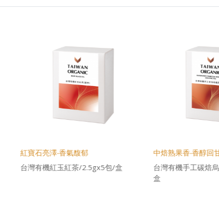
寶石亮澤‧香氣馥郁
中焙熟果香‧香醇回甘
有機紅玉紅茶/2.5gx5包/盒
台灣有機手工碳焙烏龍茶/2.5gx
盒