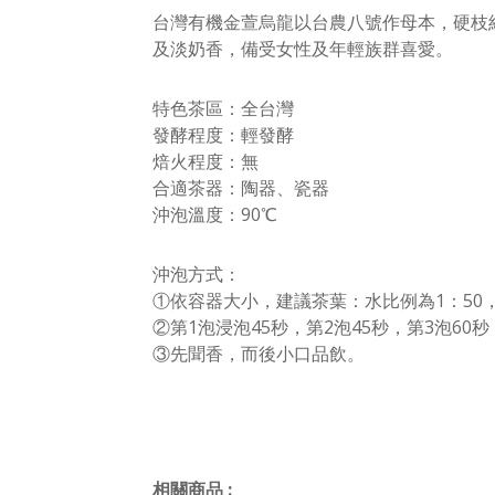
台灣有機金萱烏龍以台農八號作母本，硬枝紅
及淡奶香，備受女性及年輕族群喜愛。
特色茶區：全台灣
發酵程度：輕發酵
焙火程度：無
合適茶器：陶器、瓷器
沖泡溫度：90℃
沖泡方式：
①依容器大小，建議茶葉：水比例為1：50
②第1泡浸泡45秒，第2泡45秒，第3泡60
③先聞香，而後小口品飲。
相關商品
: