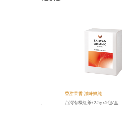
香甜果香‧滋味鮮純
紅
5gx5包/盒
台灣有機紅茶/2.5gx5包/盒
台灣