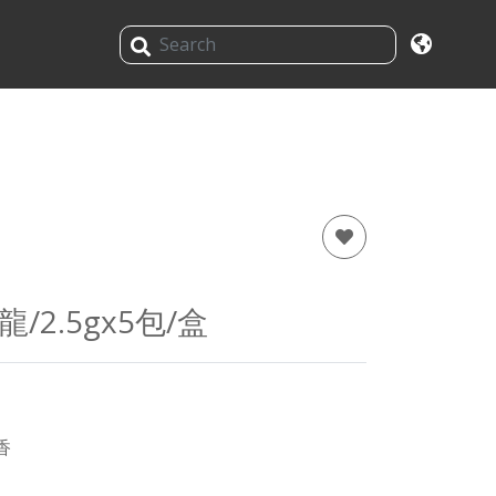
2.5gx5包/盒
香