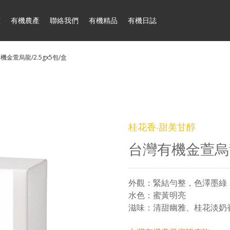
區
有機農產
聯絡我們
有機精品
有機日誌
機金萱烏龍/2.5gx5包/盒
桂花香‧甜美甘醇
台灣有機金萱烏龍/
外觀：緊結勻整，色澤墨綠
水色：蜜黃明亮
滋味：清甜幽雅、桂花淡奶