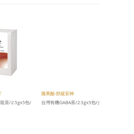
微果酸‧舒緩安神
5包/
台灣有機GABA茶/2.5gx5包/盒