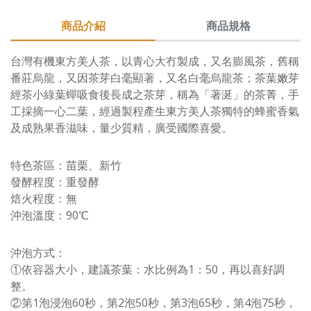
商品介紹
商品規格
台灣有機東方美人茶，以青心大冇製成，又名膨風茶，舊稱
番莊烏龍，又因茶芽白毫顯著，又名白毫烏龍茶；茶葉嫩芽
經茶小綠葉蟬吸食後長成之茶芽，稱為「著涎」的茶菁，手
工採摘一心二葉，經過製程產生東方美人茶獨特的蜂蜜香氣
及成熟果香滋味，量少質精，廣受國際喜愛。
特色茶區：苗栗、新竹
發酵程度：重發酵
焙火程度：無
沖泡溫度：90℃
沖泡方式：
①依容器大小，建議茶葉：水比例為1：50，再以喜好調
整。
②第1泡浸泡60秒，第2泡50秒，第3泡65秒，第4泡75秒，