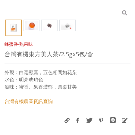
蜂蜜香‧熟果味
台灣有機東方美人茶/2.5gx5包/盒
外觀：白毫顯露，五色相間如花朵
水色：明亮琥珀色
滋味：蜜香、果香濃郁，圓柔甘美
台灣有機農業資訊查詢