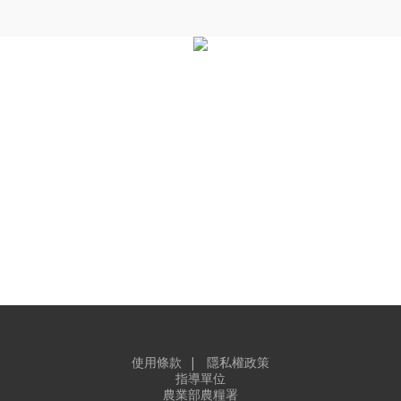
台灣有機相關資訊查詢
台灣有機農業
台灣有機農業相關法規
台灣有機農業標章
台灣有機農產品認證機構
台灣有機驗證機構與標章一覽表
台灣有機農業資訊網
台灣有機農業全球資訊網
有機農業推動中心
使用條款
|
隱私權政策
指導單位
農業部農糧署