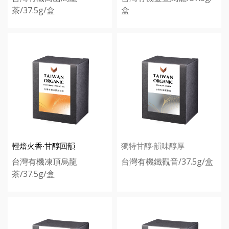
茶/37.5g/盒
盒
輕焙火香‧甘醇回韻
獨特甘醇‧韻味醇厚
台灣有機凍頂烏龍
台灣有機鐵觀音/37.5g/盒
茶/37.5g/盒