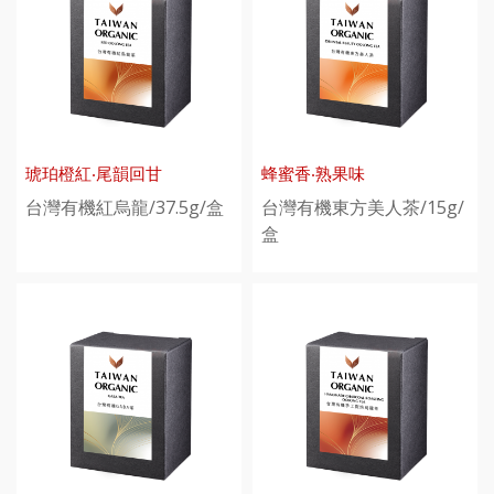
琥珀橙紅‧尾韻回甘
蜂蜜香‧熟果味
台灣有機紅烏龍/37.5g/盒
台灣有機東方美人茶/15g/
盒