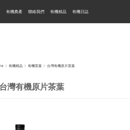
區
有機農產
聯絡我們
有機精品
有機日誌
me
有機精品
有機茶葉
台灣有機原片茶葉
台灣有機原片茶葉