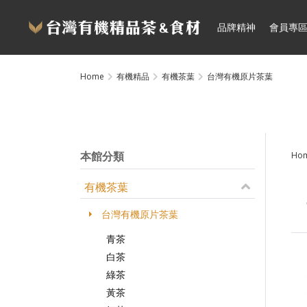
品牌精神
會員專
Home
有機精品
有機茶葉
台灣有機原片茶葉
本館分類
Ho
有機茶葉
台灣有機原片茶葉
青茶
白茶
綠茶
黃茶