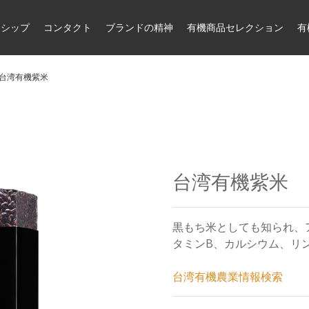
ーシップ
コンタクト
ブランドの精神
有機商品セレクション
有
台湾有機紫米
台湾有機紫米
黒もち米としても知られ、
タミンB、カルシウム、リ
台湾有機農業情報検索