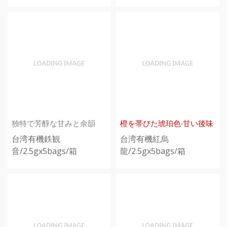
独特で芳醇な甘みと余韻
橙を帯びた琥珀色‧甘い後味
台湾有機鉄観
台湾有機紅烏
音/2.5gx5bags/箱
龍/2.5gx5bags/箱