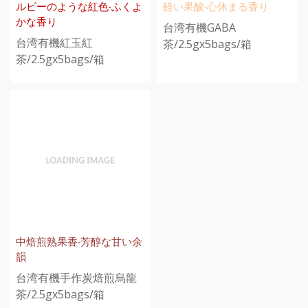
ルビーのような紅色‧ふくよ
軽い果酸‧心休まる香り
かな香り
台湾有機GABA
台湾有機紅玉紅
茶/2.5gx5bags/箱
茶/2.5gx5bags/箱
中焙煎熟果香‧芳醇な甘い余
韻
台湾有機手作炭焙煎烏龍
茶/2.5gx5bags/箱