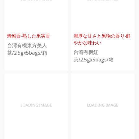
蜂蜜香‧熟した果実香
濃厚な甘さと果物の香り‧鮮
やかな味わい
台湾有機東方美人
台湾有機紅
茶/2.5gx5bags/箱
茶/2.5gx5bags/箱