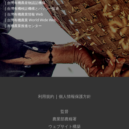
台灣有機農産物認証機構
台灣有機検証機構とバッジ一覧表
台灣有機農業情報 Web
台灣有機農業 World Wide Web
有機農業推進センター
利用規約
|
個人情報保護方針
監督
農業部農糧署
ウェブサイト構築