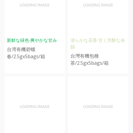
新鮮な緑色‧爽やかな甘み
清らかな花香‧甘く芳醇な余
韻
台湾有機碧螺
台灣有機包種
春/2.5gx5bags/箱
茶/2.5gx5bags/箱