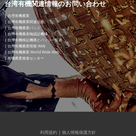
台湾有機関連情報のお問い合わせ
台湾有機農業
台灣有機農業関連法規
台灣有機農業バッジ
台灣有機農産物認証機構
台灣有機検証機構とバッジ一覧表
台灣有機農業情報 Web
台灣有機農業 World Wide Web
有機農業推進センター
利用規約
|
個人情報保護方針