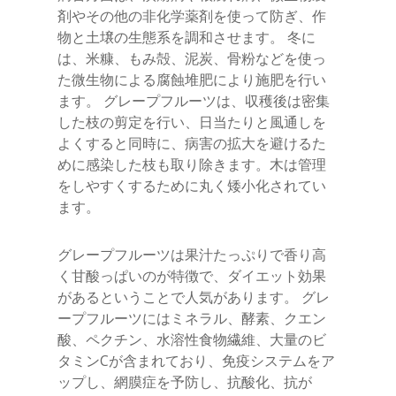
剤やその他の非化学薬剤を使って防ぎ、作
物と土壌の生態系を調和させます。 冬に
は、米糠、もみ殻、泥炭、骨粉などを使っ
た微生物による腐蝕堆肥により施肥を行い
ます。 グレープフルーツは、収穫後は密集
した枝の剪定を行い、日当たりと風通しを
よくすると同時に、病害の拡大を避けるた
めに感染した枝も取り除きます。木は管理
をしやすくするために丸く矮小化されてい
ます。
グレープフルーツは果汁たっぷりで香り高
く甘酸っぱいのが特徴で、ダイエット効果
があるということで人気があります。 グレ
ープフルーツにはミネラル、酵素、クエン
酸、ペクチン、水溶性食物繊維、大量のビ
タミンCが含まれており、免疫システムをア
ップし、網膜症を予防し、抗酸化、抗が