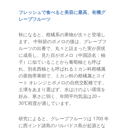
フレッシュで食べると美容に最高、有機グ
レープフルーツ
秋になると、柑橘系の果物が次々と登場し
ます。 中秋節のポメロの後は、グレープフ
ルーツの出番で、丸々と詰まった実が房状
に成長し、見た目がポメロ（中国語名：柚
子）に似ていることから葡萄柚とも呼ば
れ、別名西柚とも呼ばれるミカン科柑橘属
の亜熱帯果樹で、ミカン科の柑橘属とスイ
ート オレンジとポメロの自然交配種です。
土壌をあまり選ばず、水はけのよい環境を
好み、寒さに弱く、年間平均気温は20～
30℃程度が適しています。
研究によると、グレープフルーツは 1700 年
に西インド諸島のバルバドス島が起源とな