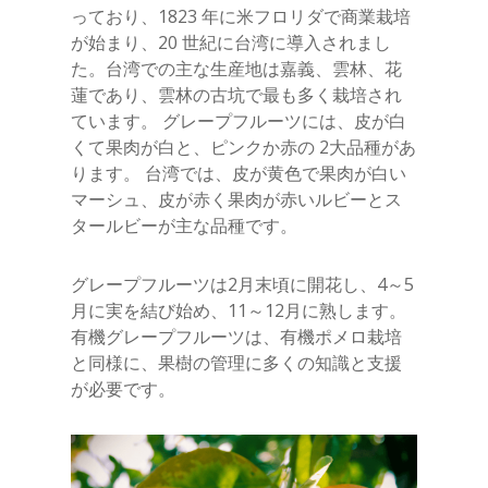
っており、1823 年に米フロリダで商業栽培
が始まり、20 世紀に台湾に導入されまし
た。台湾での主な生産地は嘉義、雲林、花
蓮であり、雲林の古坑で最も多く栽培され
ています。 グレープフルーツには、皮が白
くて果肉が白と、ピンクか赤の 2大品種があ
ります。 台湾では、皮が黄色で果肉が白い
マーシュ、皮が赤く果肉が赤いルビーとス
タールビーが主な品種です。
グレープフルーツは2月末頃に開花し、4～5
月に実を結び始め、11～12月に熟します。
有機グレープフルーツは、有機ポメロ栽培
と同様に、果樹の管理に多くの知識と支援
が必要です。