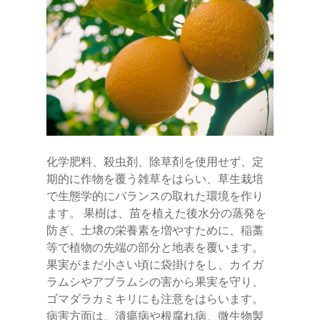
化学肥料、殺虫剤、除草剤を使用せず、定
期的に作物を覆う雑草をはらい、草生栽培
で生態学的にバランスの取れた環境を作り
ます。 果樹は、苗を植えた後水分の蒸発を
防ぎ、土壌の栄養素を増やすために、稲藁
等で植物の先端の部分と地表を覆います。
果実がまだ小さい頃に袋掛けをし、カイガ
ラムシやアブラムシの害から果実を守り、
ゴマダラカミキリにも注意をはらいます。
病害方面は、潰瘍病や根腐れ病、微生物製